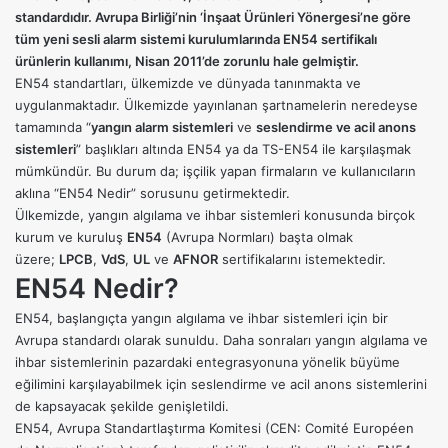
standardıdır. Avrupa Birliği’nin ‘İnşaat Ürünleri Yönergesi’ne göre
tüm yeni sesli alarm sistemi kurulumlarında EN54 sertifikalı
ürünlerin kullanımı, Nisan 2011’de zorunlu hale gelmiştir.
EN54 standartları, ülkemizde ve dünyada tanınmakta ve
uygulanmaktadır. Ülkemizde yayınlanan şartnamelerin neredeyse
tamamında “
yangın alarm sistemleri
ve
seslendirme ve acil anons
sistemleri
” başlıkları altında EN54 ya da TS-EN54 ile karşılaşmak
mümkündür. Bu durum da; işçilik yapan firmaların ve kullanıcıların
aklına “EN54 Nedir” sorusunu getirmektedir.
Ülkemizde, yangın algılama ve ihbar sistemleri konusunda birçok
kurum ve kuruluş
EN54
(Avrupa Normları) başta olmak
üzere;
LPCB
,
VdS
,
UL
ve
AFNOR
sertifikalarını istemektedir.
EN54 Nedir?
EN54, başlangıçta yangın algılama ve ihbar sistemleri için bir
Avrupa standardı olarak sunuldu. Daha sonraları yangın algılama ve
ihbar sistemlerinin pazardaki entegrasyonuna yönelik büyüme
eğilimini karşılayabilmek için seslendirme ve acil anons sistemlerini
de kapsayacak şekilde genişletildi.
EN54, Avrupa Standartlaştırma Komitesi (CEN: Comité Européen