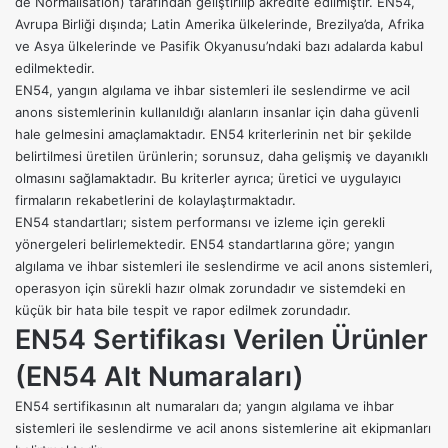
de Normalisation) tarafından geliştirilip akredite edilmiştir. EN54,
Avrupa Birliği dışında; Latin Amerika ülkelerinde, Brezilya’da, Afrika
ve Asya ülkelerinde ve Pasifik Okyanusu’ndaki bazı adalarda kabul
edilmektedir.
EN54, yangın algılama ve ihbar sistemleri ile seslendirme ve acil
anons sistemlerinin kullanıldığı alanların insanlar için daha güvenli
hale gelmesini amaçlamaktadır. EN54 kriterlerinin net bir şekilde
belirtilmesi üretilen ürünlerin; sorunsuz, daha gelişmiş ve dayanıklı
olmasını sağlamaktadır. Bu kriterler ayrıca; üretici ve uygulayıcı
firmaların rekabetlerini de kolaylaştırmaktadır.
EN54 standartları; sistem performansı ve izleme için gerekli
yönergeleri belirlemektedir. EN54 standartlarına göre; yangın
algılama ve ihbar sistemleri ile seslendirme ve acil anons sistemleri,
operasyon için sürekli hazır olmak zorundadır ve sistemdeki en
küçük bir hata bile tespit ve rapor edilmek zorundadır.
EN54 Sertifikası Verilen Ürünler
(EN54 Alt Numaraları)
EN54 sertifikasının alt numaraları da; yangın algılama ve ihbar
sistemleri ile seslendirme ve acil anons sistemlerine ait ekipmanları