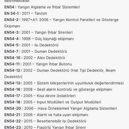
belirtmektedir.
EN54 :
Yangın Algılama ve İhbar Sistemleri
EN 54-1 :
2011 – Tanıtım
EN54-2 :
1997+A1: 2006 –
Yangın Kontrol Panelleri
ve Gösterge
Ekipmanı
EN54-3 :
2001 –
Yangın İhbar Sirenleri
EN54-4 :
1998 – Güç kaynağı ekipmanı
EN54-5 :
2001 –
Isı Dedektörü
EN54-7 :
2001 –
Duman Dedektörü
EN54-10 :
2002 –
Alev Dedektörü
EN54-11 :
2001 –
Yangın İhbar Butonu
EN54-12 :
2002 – Duman Dedektörü (Hat Tipi Dedektör, Beam
Dedektör)
EN54-13 :
2005 – Sistem bileşenlerinin uyumluluk değerlendirmesi
EN54-16 :
2008 – Sesli alarm kontrolü ve gösterge ekipmanı
EN54-17 :
2005 – Kısa devre izolatörleri
EN54-18 :
2005 – Input Modülleri ve Output Modülleri
EN54-20 :
2006 –
Hava Örneklemeli Yangın Algılama Sistemleri
EN54-21 :
2006 – Alarm ve hata uyarı ekipmanı
EN54-22 :
2015 – Resetlenebilir Isı Dedektörü
EN54-23 :
2010 – Flaşörlü Yangın İhbar Sireni