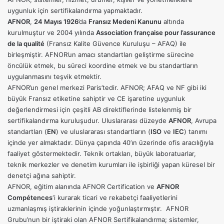
uygunluk için sertifikalandırma yapmaktadır.
AFNOR
,
24 Mayıs 1926
’da
Fransız Medeni Kanunu
altında
kurulmuştur ve 2004 yılında
Association française pour l’assurance
de la qualité
(Fransız Kalite Güvence Kuruluşu – AFAQ) ile
birleşmiştir. AFNOR’un amacı standartları geliştirme sürecine
öncülük etmek, bu süreci koordine etmek ve bu standartların
uygulanmasını teşvik etmektir.
AFNOR’un genel merkezi Paris’tedir. AFNOR; AFAQ ve NF gibi iki
büyük Fransız etiketine sahiptir ve CE işaretine uygunluk
değerlendirmesi için çeşitli AB direktiflerinde listelenmiş bir
sertifikalandırma kuruluşudur. Uluslararası düzeyde
AFNOR
, Avrupa
standartları (
EN
) ve uluslararası standartların (
ISO
ve
IEC
) tanımı
içinde yer almaktadır. Dünya çapında 40’ın üzerinde ofis aracılığıyla
faaliyet göstermektedir. Teknik ortakları, büyük laboratuarlar,
teknik merkezler ve denetim kurumları ile işbirliği yapan küresel bir
denetçi ağına sahiptir.
AFNOR, eğitim alanında AFNOR Certification ve
AFNOR
Compétences
‘i kurarak ticari ve rekabetçi faaliyetlerini
uzmanlaşmış iştiraklerinin içinde yoğunlaştırmıştır. AFNOR
Grubu’nun bir iştiraki olan AFNOR Sertifikalandırma; sistemler,