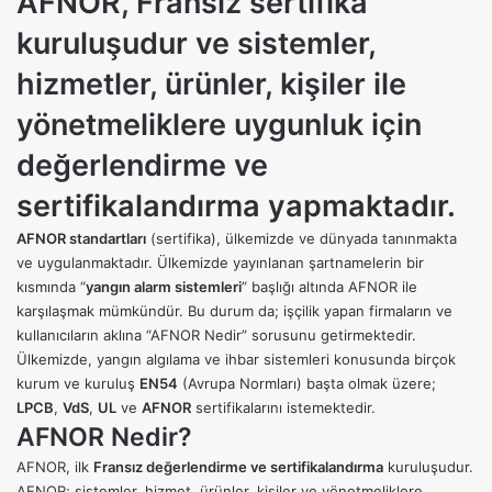
AFNOR, Fransız sertifika
kuruluşudur ve sistemler,
hizmetler, ürünler, kişiler ile
yönetmeliklere uygunluk için
değerlendirme ve
sertifikalandırma yapmaktadır.
AFNOR standartları
(sertifika), ülkemizde ve dünyada tanınmakta
ve uygulanmaktadır. Ülkemizde yayınlanan şartnamelerin bir
kısmında “
yangın alarm sistemleri
” başlığı altında AFNOR ile
karşılaşmak mümkündür. Bu durum da; işçilik yapan firmaların ve
kullanıcıların aklına “AFNOR Nedir” sorusunu getirmektedir.
Ülkemizde, yangın algılama ve ihbar sistemleri konusunda birçok
kurum ve kuruluş
EN54
(Avrupa Normları) başta olmak üzere;
LPCB
,
VdS
,
UL
ve
AFNOR
sertifikalarını istemektedir.
AFNOR Nedir?
AFNOR, ilk
Fransız değerlendirme ve sertifikalandırma
kuruluşudur.
AFNOR; sistemler, hizmet, ürünler, kişiler ve yönetmeliklere