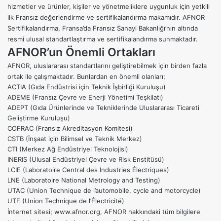
hizmetler ve ürünler, kişiler ve yönetmeliklere uygunluk için yetkili
ilk Fransız değerlendirme ve sertifikalandırma makamıdır. AFNOR
Sertifikalandırma, Fransa’da Fransız Sanayi Bakanlığı’nın altında
resmi ulusal standartlaştırma ve sertifikalandırma sunmaktadır.
AFNOR’un Önemli Ortakları
AFNOR, uluslararası standartlarını geliştirebilmek için birden fazla
ortak ile çalışmaktadır. Bunlardan en önemli olanları;
ACTIA (Gıda Endüstrisi için Teknik İşbirliği Kuruluşu)
ADEME (Fransız Çevre ve Enerji Yönetimi Teşkilatı)
ADEPT (Gıda Ürünlerinde ve Tekniklerinde Uluslararası Ticareti
Geliştirme Kuruluşu)
COFRAC (Fransız Akreditasyon Komitesi)
CSTB (İnşaat için Bilimsel ve Teknik Merkez)
CTI (Merkez Ağ Endüstriyel Teknolojisi)
INERIS (Ulusal Endüstriyel Çevre ve Risk Enstitüsü)
LCIE (Laboratoire Central des Industries Électriques)
LNE (Laboratoire National Metrology and Testing)
UTAC (Union Technique de l’automobile, cycle and motorcycle)
UTE (Union Technique de l’Électricité)
İnternet sitesi;
www.afnor.org
, AFNOR hakkındaki tüm bilgilere