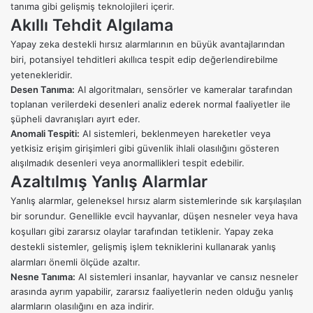
tanıma gibi gelişmiş teknolojileri içerir.
Akıllı Tehdit Algılama
Yapay zeka destekli hırsız alarmlarının en büyük avantajlarından
biri, potansiyel tehditleri akıllıca tespit edip değerlendirebilme
yetenekleridir.
Desen Tanıma:
AI algoritmaları, sensörler ve kameralar tarafından
toplanan verilerdeki desenleri analiz ederek normal faaliyetler ile
şüpheli davranışları ayırt eder.
Anomali Tespiti:
AI sistemleri, beklenmeyen hareketler veya
yetkisiz erişim girişimleri gibi güvenlik ihlali olasılığını gösteren
alışılmadık desenleri veya anormallikleri tespit edebilir.
Azaltılmış Yanlış Alarmlar
Yanlış alarmlar, geleneksel hırsız alarm sistemlerinde sık karşılaşılan
bir sorundur. Genellikle evcil hayvanlar, düşen nesneler veya hava
koşulları gibi zararsız olaylar tarafından tetiklenir. Yapay zeka
destekli sistemler, gelişmiş işlem tekniklerini kullanarak yanlış
alarmları önemli ölçüde azaltır.
Nesne Tanıma:
AI sistemleri insanlar, hayvanlar ve cansız nesneler
arasında ayrım yapabilir, zararsız faaliyetlerin neden olduğu yanlış
alarmların olasılığını en aza indirir.