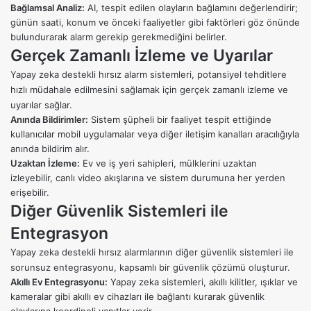
Bağlamsal Analiz:
AI, tespit edilen olayların bağlamını değerlendirir;
günün saati, konum ve önceki faaliyetler gibi faktörleri göz önünde
bulundurarak alarm gerekip gerekmediğini belirler.
Gerçek Zamanlı İzleme ve Uyarılar
Yapay zeka destekli hırsız alarm sistemleri, potansiyel tehditlere
hızlı müdahale edilmesini sağlamak için gerçek zamanlı izleme ve
uyarılar sağlar.
Anında Bildirimler:
Sistem şüpheli bir faaliyet tespit ettiğinde
kullanıcılar mobil uygulamalar veya diğer iletişim kanalları aracılığıyla
anında bildirim alır.
Uzaktan İzleme:
Ev ve iş yeri sahipleri, mülklerini uzaktan
izleyebilir, canlı video akışlarına ve sistem durumuna her yerden
erişebilir.
Diğer Güvenlik Sistemleri ile
Entegrasyon
Yapay zeka destekli hırsız alarmlarının diğer güvenlik sistemleri ile
sorunsuz entegrasyonu, kapsamlı bir güvenlik çözümü oluşturur.
Akıllı Ev Entegrasyonu:
Yapay zeka sistemleri, akıllı kilitler, ışıklar ve
kameralar gibi akıllı ev cihazları ile bağlantı kurarak güvenlik
olaylarına koordineli yanıtlar verir.