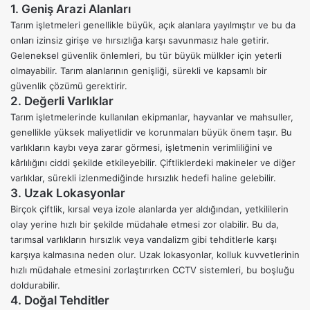
1. Geniş Arazi Alanları
Tarım işletmeleri genellikle büyük, açık alanlara yayılmıştır ve bu da
onları izinsiz girişe ve hırsızlığa karşı savunmasız hale getirir.
Geleneksel güvenlik önlemleri, bu tür büyük mülkler için yeterli
olmayabilir. Tarım alanlarının genişliği, sürekli ve kapsamlı bir
güvenlik çözümü gerektirir.
2. Değerli Varlıklar
Tarım işletmelerinde kullanılan ekipmanlar, hayvanlar ve mahsuller,
genellikle yüksek maliyetlidir ve korunmaları büyük önem taşır. Bu
varlıkların kaybı veya zarar görmesi, işletmenin verimliliğini ve
kârlılığını ciddi şekilde etkileyebilir. Çiftliklerdeki makineler ve diğer
varlıklar, sürekli izlenmediğinde hırsızlık hedefi haline gelebilir.
3. Uzak Lokasyonlar
Birçok çiftlik, kırsal veya izole alanlarda yer aldığından, yetkililerin
olay yerine hızlı bir şekilde müdahale etmesi zor olabilir. Bu da,
tarımsal varlıkların hırsızlık veya vandalizm gibi tehditlerle karşı
karşıya kalmasına neden olur. Uzak lokasyonlar, kolluk kuvvetlerinin
hızlı müdahale etmesini zorlaştırırken CCTV sistemleri, bu boşluğu
doldurabilir.
4. Doğal Tehditler