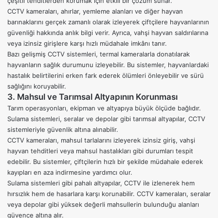
çeşitli tehditlerden korumak için etkili bir çözüm sunar.
CCTV kameraları, ahırlar, yemleme alanları ve diğer hayvan
barınaklarını gerçek zamanlı olarak izleyerek çiftçilere hayvanlarının
güvenliği hakkında anlık bilgi verir. Ayrıca, vahşi hayvan saldırılarına
veya izinsiz girişlere karşı hızlı müdahale imkânı tanır.
Bazı gelişmiş CCTV sistemleri, termal kameralarla donatılarak
hayvanların sağlık durumunu izleyebilir. Bu sistemler, hayvanlardaki
hastalık belirtilerini erken fark ederek ölümleri önleyebilir ve sürü
sağlığını koruyabilir.
3. Mahsul ve Tarımsal Altyapının Korunması
Tarım operasyonları, ekipman ve altyapıya büyük ölçüde bağlıdır.
Sulama sistemleri, seralar ve depolar gibi tarımsal altyapılar, CCTV
sistemleriyle güvenlik altına alınabilir.
CCTV kameraları, mahsul tarlalarını izleyerek izinsiz giriş, vahşi
hayvan tehditleri veya mahsul hastalıkları gibi durumları tespit
edebilir. Bu sistemler, çiftçilerin hızlı bir şekilde müdahale ederek
kayıpları en aza indirmesine yardımcı olur.
Sulama sistemleri gibi pahalı altyapılar, CCTV ile izlenerek hem
hırsızlık hem de hasarlara karşı korunabilir. CCTV kameraları, seralar
veya depolar gibi yüksek değerli mahsullerin bulunduğu alanları
güvence altına alır.