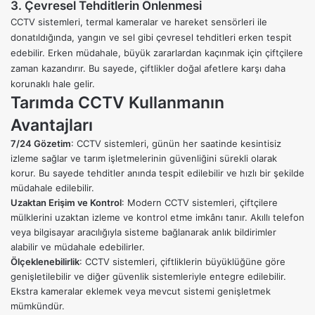
3. Çevresel Tehditlerin Önlenmesi
CCTV sistemleri, termal kameralar ve hareket sensörleri ile
donatıldığında, yangın ve sel gibi çevresel tehditleri erken tespit
edebilir. Erken müdahale, büyük zararlardan kaçınmak için çiftçilere
zaman kazandırır. Bu sayede, çiftlikler doğal afetlere karşı daha
korunaklı hale gelir.
Tarımda CCTV Kullanmanın
Avantajları
7/24 Gözetim
: CCTV sistemleri, günün her saatinde kesintisiz
izleme sağlar ve tarım işletmelerinin güvenliğini sürekli olarak
korur. Bu sayede tehditler anında tespit edilebilir ve hızlı bir şekilde
müdahale edilebilir.
Uzaktan Erişim ve Kontrol
:
Modern CCTV sistemleri
, çiftçilere
mülklerini uzaktan izleme ve kontrol etme imkânı tanır. Akıllı telefon
veya bilgisayar aracılığıyla sisteme bağlanarak anlık bildirimler
alabilir ve müdahale edebilirler.
Ölçeklenebilirlik
: CCTV sistemleri, çiftliklerin büyüklüğüne göre
genişletilebilir ve diğer güvenlik sistemleriyle entegre edilebilir.
Ekstra kameralar eklemek veya mevcut sistemi genişletmek
mümkündür.