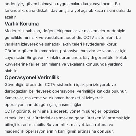
nedeniyle, güvenli olmayan uygulamalara karşı caydırıcıdır. Bu
farkındalık, daha dikkatli davranışlara yol açarak kaza riskini daha da
azaltır.
Varlık Koruma
Madencilik sahaları, değerli ekipmanlar ve malzemeler nedeniyle
genellikle hırsızlık ve vandalizm hedefidir. CCTV sistemleri, bu
varlıkları izleyerek ve sahadaki aktiviteleri kaydederek korur.
Görünür güvenlik kameraları, potansiyel hırsızlar ve vandallar için
caydırıcıdır. Bir güvenlik ihlali durumunda, kayıtlı görüntüler kolluk
kuvvetlerine failleri tanımlama ve yakalama konusunda yardımcı
olabilir.
Operasyonel Verimlilik
Güvenliğin ötesinde, CCTV sistemleri iş akışını izleyerek ve
darboğazları belirleyerek operasyonel verimliliğe katkıda bulunur.
Kameralar, malzeme ve ekipman hareketini izleyerek
operasyonların düzgün çalışmasını sağlar.
CCTV görüntülerini analiz ederek,
yönetim süreçleri optimize
etmek
, kesinti sürelerini azaltmak ve genel üretkenliği artırmak için
bilinçli kararlar alabilir. Bu verimlilik, maliyet tasarrufuna ve
madencilik operasyonlarının karlılığının artmasına dönüşür.