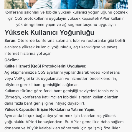
Konferans salonları ve lobide yüksek kullanıcı yoğunluğunu çözmek
için QoS protokollerini uygulayın yüksek kapasiteli APler kullanın
yük dengeleme yapın ve ağ segmentasyonu uygulayın
Yüksek Kullanıcı Yoğunluğu
Sorun:
Otellerde konferans salonları, lobi ve restoranlar gibi belirli
alanlarda yüksek kullanıcı yoğunluğu, ağ tıkanıklığına ve yavaş
internet hızlarına yol açar.
Çözüm:
Kalite Hizmeti (QoS) Protokollerini Uygulayın:
Ağ ekipmanınızda QoS ayarlarını yapılandırarak video konferans
veya VoIP gibi kritik uygulamaları ve hizmetleri önceliklendirin,
böylece gerekli bant genişliğini sağlarlar.
Kullanıcı türüne göre farklı bant genişliği seviyeleri tahsis edin
(örneğin, konferans katılımcıları lobideki sıradan kullanıcılardan
daha fazla bant genişliğine ihtiyaç duyabilir).
Yüksek Kapasiteli Erişim Noktalarına Yatırım Yapın:
Aynı anda birçok bağlantıyı yönetmek için tasarlanmış yüksek
yoğunluklu AP’leri konuşlandırın. Bu AP’ler genellikle daha sağlam
donanım ve büyük kalabalıkları yönetmek için gelişmiş özellikler