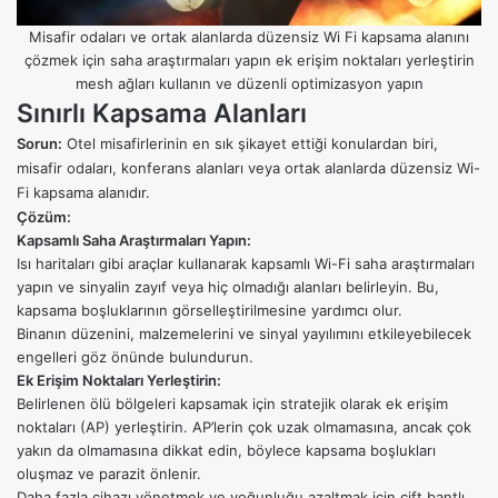
Misafir odaları ve ortak alanlarda düzensiz Wi Fi kapsama alanını
çözmek için saha araştırmaları yapın ek erişim noktaları yerleştirin
mesh ağları kullanın ve düzenli optimizasyon yapın
Sınırlı Kapsama Alanları
Sorun:
Otel misafirlerinin en sık şikayet ettiği konulardan biri,
misafir odaları, konferans alanları veya ortak alanlarda düzensiz Wi-
Fi kapsama alanıdır.
Çözüm:
Kapsamlı Saha Araştırmaları Yapın:
Isı haritaları gibi araçlar kullanarak kapsamlı Wi-Fi saha araştırmaları
yapın ve sinyalin zayıf veya hiç olmadığı alanları belirleyin. Bu,
kapsama boşluklarının görselleştirilmesine yardımcı olur.
Binanın düzenini, malzemelerini ve sinyal yayılımını etkileyebilecek
engelleri göz önünde bulundurun.
Ek Erişim Noktaları Yerleştirin:
Belirlenen ölü bölgeleri kapsamak için stratejik olarak ek erişim
noktaları (AP) yerleştirin. AP’lerin çok uzak olmamasına, ancak çok
yakın da olmamasına dikkat edin, böylece kapsama boşlukları
oluşmaz ve parazit önlenir.
Daha fazla cihazı yönetmek ve yoğunluğu azaltmak için çift bantlı