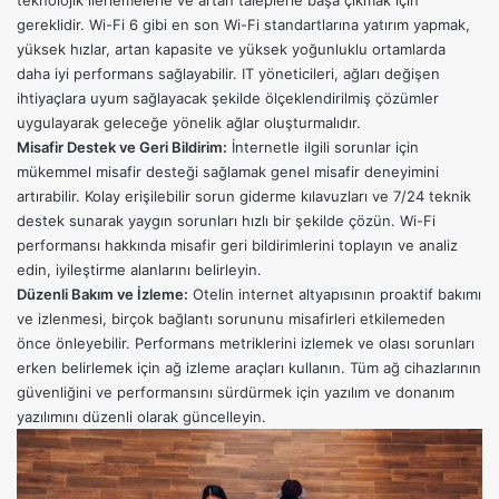
teknolojik ilerlemelerle ve artan taleplerle başa çıkmak için
gereklidir. Wi-Fi 6 gibi en son Wi-Fi standartlarına yatırım yapmak,
yüksek hızlar, artan kapasite ve yüksek yoğunluklu ortamlarda
daha iyi performans sağlayabilir. IT yöneticileri, ağları değişen
ihtiyaçlara uyum sağlayacak şekilde ölçeklendirilmiş çözümler
uygulayarak geleceğe yönelik ağlar oluşturmalıdır.
Misafir Destek ve Geri Bildirim:
İnternetle ilgili sorunlar için
mükemmel misafir desteği sağlamak genel misafir deneyimini
artırabilir. Kolay erişilebilir sorun giderme kılavuzları ve 7/24 teknik
destek sunarak yaygın sorunları hızlı bir şekilde çözün. Wi-Fi
performansı hakkında misafir geri bildirimlerini toplayın ve analiz
edin, iyileştirme alanlarını belirleyin.
Düzenli Bakım ve İzleme:
Otelin internet altyapısının proaktif bakımı
ve izlenmesi, birçok bağlantı sorununu misafirleri etkilemeden
önce önleyebilir. Performans metriklerini izlemek ve olası sorunları
erken belirlemek için ağ izleme araçları kullanın. Tüm ağ cihazlarının
güvenliğini ve performansını sürdürmek için yazılım ve donanım
yazılımını düzenli olarak güncelleyin.