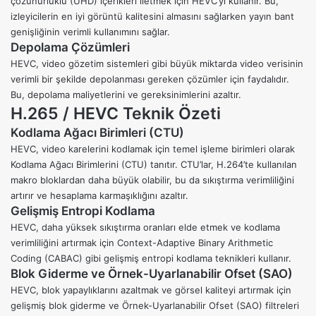
çözünürlüklü (UHD) içerikleri iletmek için HEVC’yi kullanır. Bu,
izleyicilerin en iyi görüntü kalitesini almasını sağlarken yayın bant
genişliğinin verimli kullanımını sağlar.
Depolama Çözümleri
HEVC, video gözetim sistemleri gibi büyük miktarda video verisinin
verimli bir şekilde depolanması gereken çözümler için faydalıdır.
Bu, depolama maliyetlerini ve gereksinimlerini azaltır.
H.265 / HEVC Teknik Özeti
Kodlama Ağacı Birimleri (CTU)
HEVC, video karelerini kodlamak için temel işleme birimleri olarak
Kodlama Ağacı Birimlerini (CTU) tanıtır. CTU’lar, H.264’te kullanılan
makro bloklardan daha büyük olabilir, bu da sıkıştırma verimliliğini
artırır ve hesaplama karmaşıklığını azaltır.
Gelişmiş Entropi Kodlama
HEVC, daha yüksek sıkıştırma oranları elde etmek ve kodlama
verimliliğini artırmak için Context-Adaptive Binary Arithmetic
Coding (CABAC) gibi gelişmiş entropi kodlama teknikleri kullanır.
Blok Giderme ve Örnek-Uyarlanabilir Ofset (SAO)
HEVC, blok yapaylıklarını azaltmak ve görsel kaliteyi artırmak için
gelişmiş blok giderme ve Örnek-Uyarlanabilir Ofset (SAO) filtreleri