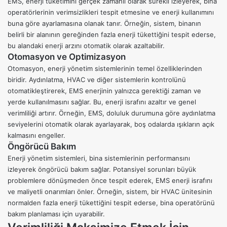
EMS, enerji tüketimini gerçek zamanlı olarak sürekli izleyerek, bina
operatörlerinin verimsizlikleri tespit etmesine ve enerji kullanımını
buna göre ayarlamasına olanak tanır. Örneğin, sistem, binanın
belirli bir alanının gereğinden fazla enerji tükettiğini tespit ederse,
bu alandaki enerji arzını otomatik olarak azaltabilir.
Otomasyon ve Optimizasyon
Otomasyon, enerji yönetim sistemlerinin temel özelliklerinden
biridir. Aydınlatma, HVAC ve diğer sistemlerin kontrolünü
otomatikleştirerek, EMS enerjinin yalnızca gerektiği zaman ve
yerde kullanılmasını sağlar. Bu, enerji israfını azaltır ve genel
verimliliği artırır. Örneğin, EMS, doluluk durumuna göre aydınlatma
seviyelerini otomatik olarak ayarlayarak, boş odalarda ışıkların açık
kalmasını engeller.
Öngörücü Bakım
Enerji yönetim sistemleri, bina sistemlerinin performansını
izleyerek öngörücü bakım sağlar. Potansiyel sorunları büyük
problemlere dönüşmeden önce tespit ederek, EMS enerji israfını
ve maliyetli onarımları önler. Örneğin, sistem, bir
HVAC
ünitesinin
normalden fazla enerji tükettiğini tespit ederse, bina operatörünü
bakım planlaması için uyarabilir.