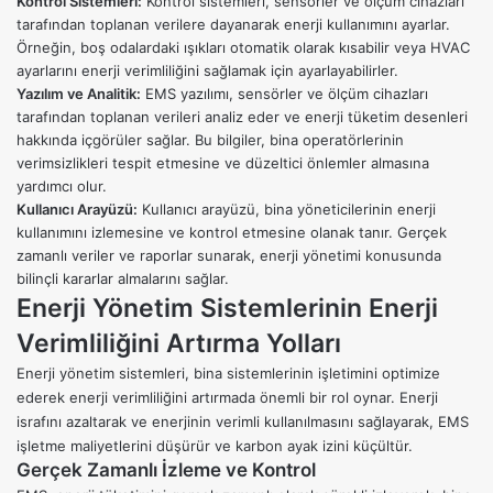
Kontrol Sistemleri:
Kontrol sistemleri, sensörler ve ölçüm cihazları
tarafından toplanan verilere dayanarak enerji kullanımını ayarlar.
Örneğin, boş odalardaki ışıkları otomatik olarak kısabilir veya HVAC
ayarlarını enerji verimliliğini sağlamak için ayarlayabilirler.
Yazılım ve Analitik:
EMS yazılımı, sensörler ve ölçüm cihazları
tarafından toplanan verileri analiz eder ve enerji tüketim desenleri
hakkında içgörüler sağlar. Bu bilgiler, bina operatörlerinin
verimsizlikleri tespit etmesine ve düzeltici önlemler almasına
yardımcı olur.
Kullanıcı Arayüzü:
Kullanıcı arayüzü, bina yöneticilerinin enerji
kullanımını izlemesine ve kontrol etmesine olanak tanır. Gerçek
zamanlı veriler ve raporlar sunarak, enerji yönetimi konusunda
bilinçli kararlar almalarını sağlar.
Enerji Yönetim Sistemlerinin Enerji
Verimliliğini Artırma Yolları
Enerji yönetim sistemleri, bina sistemlerinin işletimini optimize
ederek enerji verimliliğini artırmada önemli bir rol oynar. Enerji
israfını azaltarak ve enerjinin verimli kullanılmasını sağlayarak, EMS
işletme maliyetlerini düşürür ve karbon ayak izini küçültür.
Gerçek Zamanlı İzleme ve Kontrol