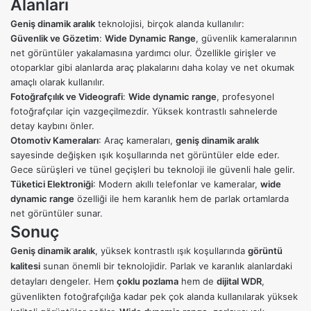
Alanları
Geniş dinamik aralık
teknolojisi, birçok alanda kullanılır:
Güvenlik ve Gözetim
:
Wide Dynamic Range
,
güvenlik kameralarının
net görüntüler yakalamasına yardımcı olur. Özellikle girişler ve
otoparklar gibi alanlarda
araç plakalarını daha kolay ve net okumak
amaçlı olarak kullanılır.
Fotoğrafçılık ve Videografi
:
Wide dynamic range
, profesyonel
fotoğrafçılar için vazgeçilmezdir. Yüksek kontrastlı sahnelerde
detay kaybını önler.
Otomotiv Kameraları
: Araç kameraları,
geniş dinamik aralık
sayesinde değişken ışık koşullarında net görüntüler elde eder.
Gece sürüşleri ve tünel geçişleri bu teknoloji ile güvenli hale gelir.
Tüketici Elektroniği
: Modern akıllı telefonlar ve kameralar,
wide
dynamic range
özelliği ile hem karanlık hem de parlak ortamlarda
net görüntüler sunar.
Sonuç
Geniş dinamik aralık
, yüksek kontrastlı ışık koşullarında
görüntü
kalitesi
sunan önemli bir teknolojidir. Parlak ve karanlık alanlardaki
detayları dengeler. Hem
çoklu pozlama
hem de
dijital WDR
,
güvenlikten fotoğrafçılığa kadar pek çok alanda kullanılarak yüksek