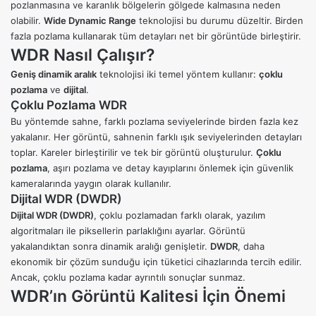
pozlanmasına ve karanlık bölgelerin gölgede kalmasına neden
olabilir.
Wide Dynamic Range
teknolojisi bu durumu düzeltir. Birden
fazla pozlama kullanarak tüm detayları net bir görüntüde birleştirir.
WDR Nasıl Çalışır?
Geniş dinamik aralık
teknolojisi iki temel yöntem kullanır:
çoklu
pozlama
ve
dijital
.
Çoklu Pozlama WDR
Bu yöntemde sahne, farklı pozlama seviyelerinde birden fazla kez
yakalanır. Her görüntü, sahnenin farklı ışık seviyelerinden detayları
toplar. Kareler birleştirilir ve tek bir görüntü oluşturulur.
Çoklu
pozlama
, aşırı pozlama ve detay kayıplarını önlemek için güvenlik
kameralarında yaygın olarak kullanılır.
Dijital WDR (DWDR)
Dijital WDR (DWDR)
, çoklu pozlamadan farklı olarak, yazılım
algoritmaları ile piksellerin parlaklığını ayarlar. Görüntü
yakalandıktan sonra dinamik aralığı genişletir.
DWDR
, daha
ekonomik bir çözüm sunduğu için tüketici cihazlarında tercih edilir.
Ancak, çoklu pozlama kadar ayrıntılı sonuçlar sunmaz.
WDR’ın Görüntü Kalitesi İçin Önemi