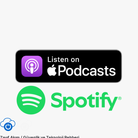
Zayıf Akım / Güvenlik ve Teknoloji Rehberi